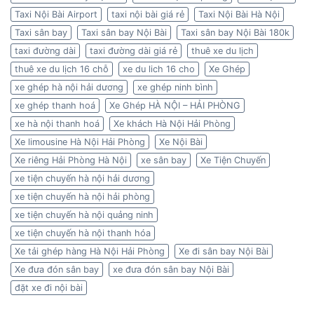
Taxi Nội Bài Airport
taxi nội bài giá rẻ
Taxi Nội Bài Hà Nội
Taxi sân bay
Taxi sân bay Nội Bài
Taxi sân bay Nội Bài 180k
taxi đường dài
taxi đường dài giá rẻ
thuê xe du lịch
thuê xe du lịch 16 chỗ
xe du lich 16 cho
Xe Ghép
xe ghép hà nội hải dương
xe ghép ninh bình
xe ghép thanh hoá
Xe Ghép HÀ NỘI – HẢI PHÒNG
xe hà nội thanh hoá
Xe khách Hà Nội Hải Phòng
Xe limousine Hà Nội Hải Phòng
Xe Nội Bài
Xe riêng Hải Phòng Hà Nội
xe sân bay
Xe Tiện Chuyến
xe tiện chuyến hà nội hải dương
xe tiện chuyến hà nội hải phòng
xe tiện chuyến hà nội quảng ninh
xe tiện chuyến hà nội thanh hóa
Xe tải ghép hàng Hà Nội Hải Phòng
Xe đi sân bay Nội Bài
Xe đưa đón sân bay
xe đưa đón sân bay Nội Bài
đặt xe đi nội bài