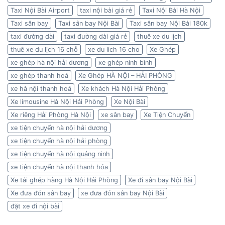
Taxi Nội Bài Airport
taxi nội bài giá rẻ
Taxi Nội Bài Hà Nội
Taxi sân bay
Taxi sân bay Nội Bài
Taxi sân bay Nội Bài 180k
taxi đường dài
taxi đường dài giá rẻ
thuê xe du lịch
thuê xe du lịch 16 chỗ
xe du lich 16 cho
Xe Ghép
xe ghép hà nội hải dương
xe ghép ninh bình
xe ghép thanh hoá
Xe Ghép HÀ NỘI – HẢI PHÒNG
xe hà nội thanh hoá
Xe khách Hà Nội Hải Phòng
Xe limousine Hà Nội Hải Phòng
Xe Nội Bài
Xe riêng Hải Phòng Hà Nội
xe sân bay
Xe Tiện Chuyến
xe tiện chuyến hà nội hải dương
xe tiện chuyến hà nội hải phòng
xe tiện chuyến hà nội quảng ninh
xe tiện chuyến hà nội thanh hóa
Xe tải ghép hàng Hà Nội Hải Phòng
Xe đi sân bay Nội Bài
Xe đưa đón sân bay
xe đưa đón sân bay Nội Bài
đặt xe đi nội bài