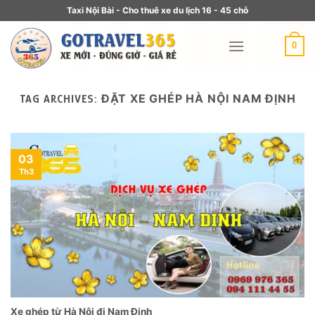
Taxi Nội Bài - Cho thuê xe du lịch 16 - 45 chỗ
0
ĐẶT XE GHÉP HÀ NỘI NAM ĐỊNH
TAG ARCHIVES:
03
Th3
Xe ghép từ Hà Nội đi Nam Định