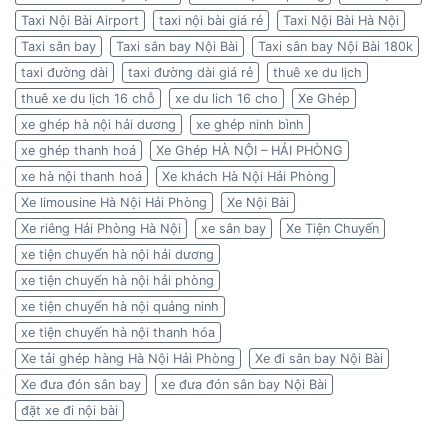
Taxi Nội Bài Airport
taxi nội bài giá rẻ
Taxi Nội Bài Hà Nội
Taxi sân bay
Taxi sân bay Nội Bài
Taxi sân bay Nội Bài 180k
taxi đường dài
taxi đường dài giá rẻ
thuê xe du lịch
thuê xe du lịch 16 chỗ
xe du lich 16 cho
Xe Ghép
xe ghép hà nội hải dương
xe ghép ninh bình
xe ghép thanh hoá
Xe Ghép HÀ NỘI – HẢI PHÒNG
xe hà nội thanh hoá
Xe khách Hà Nội Hải Phòng
Xe limousine Hà Nội Hải Phòng
Xe Nội Bài
Xe riêng Hải Phòng Hà Nội
xe sân bay
Xe Tiện Chuyến
xe tiện chuyến hà nội hải dương
xe tiện chuyến hà nội hải phòng
xe tiện chuyến hà nội quảng ninh
xe tiện chuyến hà nội thanh hóa
Xe tải ghép hàng Hà Nội Hải Phòng
Xe đi sân bay Nội Bài
Xe đưa đón sân bay
xe đưa đón sân bay Nội Bài
đặt xe đi nội bài