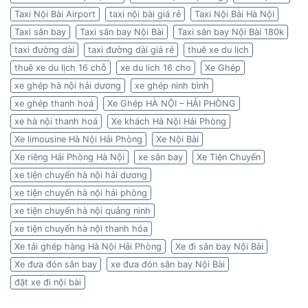
Taxi Nội Bài Airport
taxi nội bài giá rẻ
Taxi Nội Bài Hà Nội
Taxi sân bay
Taxi sân bay Nội Bài
Taxi sân bay Nội Bài 180k
taxi đường dài
taxi đường dài giá rẻ
thuê xe du lịch
thuê xe du lịch 16 chỗ
xe du lich 16 cho
Xe Ghép
xe ghép hà nội hải dương
xe ghép ninh bình
xe ghép thanh hoá
Xe Ghép HÀ NỘI – HẢI PHÒNG
xe hà nội thanh hoá
Xe khách Hà Nội Hải Phòng
Xe limousine Hà Nội Hải Phòng
Xe Nội Bài
Xe riêng Hải Phòng Hà Nội
xe sân bay
Xe Tiện Chuyến
xe tiện chuyến hà nội hải dương
xe tiện chuyến hà nội hải phòng
xe tiện chuyến hà nội quảng ninh
xe tiện chuyến hà nội thanh hóa
Xe tải ghép hàng Hà Nội Hải Phòng
Xe đi sân bay Nội Bài
Xe đưa đón sân bay
xe đưa đón sân bay Nội Bài
đặt xe đi nội bài