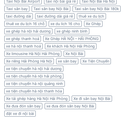
Taxi Nội Bài Airport
taxi nội bài giá rẻ
Taxi Nội Bài Hà Nội
Taxi sân bay
Taxi sân bay Nội Bài
Taxi sân bay Nội Bài 180k
taxi đường dài
taxi đường dài giá rẻ
thuê xe du lịch
thuê xe du lịch 16 chỗ
xe du lich 16 cho
Xe Ghép
xe ghép hà nội hải dương
xe ghép ninh bình
xe ghép thanh hoá
Xe Ghép HÀ NỘI – HẢI PHÒNG
xe hà nội thanh hoá
Xe khách Hà Nội Hải Phòng
Xe limousine Hà Nội Hải Phòng
Xe Nội Bài
Xe riêng Hải Phòng Hà Nội
xe sân bay
Xe Tiện Chuyến
xe tiện chuyến hà nội hải dương
xe tiện chuyến hà nội hải phòng
xe tiện chuyến hà nội quảng ninh
xe tiện chuyến hà nội thanh hóa
Xe tải ghép hàng Hà Nội Hải Phòng
Xe đi sân bay Nội Bài
Xe đưa đón sân bay
xe đưa đón sân bay Nội Bài
đặt xe đi nội bài