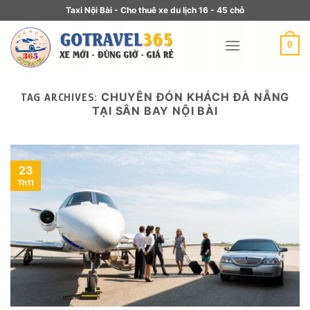
Taxi Nội Bài - Cho thuê xe du lịch 16 - 45 chỗ
0
CHUYÊN ĐÓN KHÁCH ĐÀ NẴNG
TAG ARCHIVES:
TẠI SÂN BAY NỘI BÀI
23
Th11