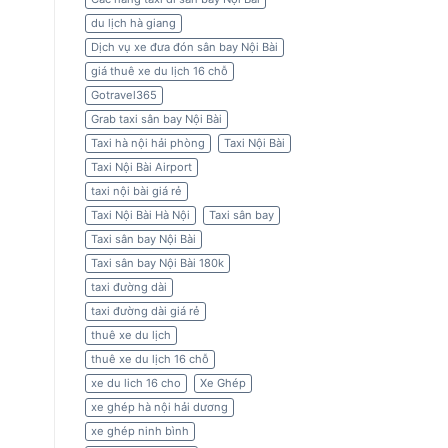
du lịch hà giang
Dịch vụ xe đưa đón sân bay Nội Bài
giá thuê xe du lịch 16 chỗ
Gotravel365
Grab taxi sân bay Nội Bài
Taxi hà nội hải phòng
Taxi Nội Bài
Taxi Nội Bài Airport
taxi nội bài giá rẻ
Taxi Nội Bài Hà Nội
Taxi sân bay
Taxi sân bay Nội Bài
Taxi sân bay Nội Bài 180k
taxi đường dài
taxi đường dài giá rẻ
thuê xe du lịch
thuê xe du lịch 16 chỗ
xe du lich 16 cho
Xe Ghép
xe ghép hà nội hải dương
xe ghép ninh bình