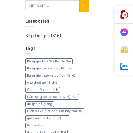
Categories
Blog Du Lịch
(316)
Tags
Bảng giá Taxi Nội Bài Hà Nội
Bảng giá taxi sân bay Nội Bài
Bảng giá thuê xe du lịch Hà Nội
cho thuê xe 16 chỗ
Cho thuê xe du lịch
Các hãng taxi đi sân bay Nội Bài
du lịch hà giang
Dịch vụ xe đưa đón sân bay Nội Bài
giá thuê xe du lịch 16 chỗ
Gotravel365
Grab taxi sân bay Nội Bài