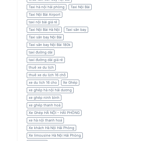
Taxi hà nội hải phòng
Taxi Nội Bài
Taxi Nội Bài Airport
taxi nội bài giá rẻ
Taxi Nội Bài Hà Nội
Taxi sân bay
Taxi sân bay Nội Bài
Taxi sân bay Nội Bài 180k
taxi đường dài
taxi đường dài giá rẻ
thuê xe du lịch
thuê xe du lịch 16 chỗ
xe du lich 16 cho
Xe Ghép
xe ghép hà nội hải dương
xe ghép ninh bình
xe ghép thanh hoá
Xe Ghép HÀ NỘI – HẢI PHÒNG
xe hà nội thanh hoá
Xe khách Hà Nội Hải Phòng
Xe limousine Hà Nội Hải Phòng