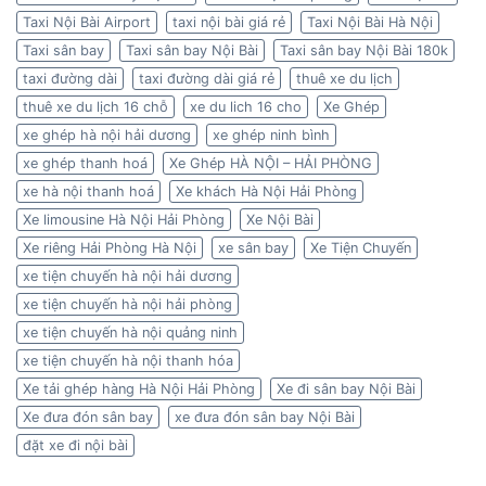
Taxi Nội Bài Airport
taxi nội bài giá rẻ
Taxi Nội Bài Hà Nội
Taxi sân bay
Taxi sân bay Nội Bài
Taxi sân bay Nội Bài 180k
taxi đường dài
taxi đường dài giá rẻ
thuê xe du lịch
thuê xe du lịch 16 chỗ
xe du lich 16 cho
Xe Ghép
xe ghép hà nội hải dương
xe ghép ninh bình
xe ghép thanh hoá
Xe Ghép HÀ NỘI – HẢI PHÒNG
xe hà nội thanh hoá
Xe khách Hà Nội Hải Phòng
Xe limousine Hà Nội Hải Phòng
Xe Nội Bài
Xe riêng Hải Phòng Hà Nội
xe sân bay
Xe Tiện Chuyến
xe tiện chuyến hà nội hải dương
xe tiện chuyến hà nội hải phòng
xe tiện chuyến hà nội quảng ninh
xe tiện chuyến hà nội thanh hóa
Xe tải ghép hàng Hà Nội Hải Phòng
Xe đi sân bay Nội Bài
Xe đưa đón sân bay
xe đưa đón sân bay Nội Bài
đặt xe đi nội bài