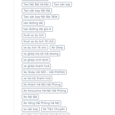
Taxi Nội Bài Hà Nội
Taxi sân bay
Taxi sân bay Nội Bài
Taxi sân bay Nội Bài 180k
taxi đường dài
taxi đường dài giá rẻ
thuê xe du lịch
thuê xe du lịch 16 chỗ
xe du lich 16 cho
Xe Ghép
xe ghép hà nội hải dương
xe ghép ninh bình
xe ghép thanh hoá
Xe Ghép HÀ NỘI – HẢI PHÒNG
xe hà nội thanh hoá
Xe khách Hà Nội Hải Phòng
Xe limousine Hà Nội Hải Phòng
Xe Nội Bài
Xe riêng Hải Phòng Hà Nội
xe sân bay
Xe Tiện Chuyến