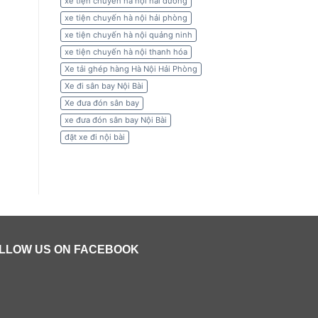
xe tiện chuyến hà nội hải dương
xe tiện chuyến hà nội hải phòng
xe tiện chuyến hà nội quảng ninh
xe tiện chuyến hà nội thanh hóa
Xe tải ghép hàng Hà Nội Hải Phòng
Xe đi sân bay Nội Bài
Xe đưa đón sân bay
xe đưa đón sân bay Nội Bài
đặt xe đi nội bài
LLOW US ON FACEBOOK