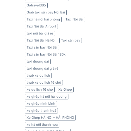
Gotravel365
Grab taxi sân bay Nội Bài
Taxi hà nội hải phòng
Taxi Nội Bài
Taxi Nội Bài Airport
taxi nội bài giá rẻ
Taxi Nội Bài Hà Nội
Taxi sân bay
Taxi sân bay Nội Bài
Taxi sân bay Nội Bài 180k
taxi đường dài
taxi đường dài giá rẻ
thuê xe du lịch
thuê xe du lịch 16 chỗ
xe du lich 16 cho
Xe Ghép
xe ghép hà nội hải dương
xe ghép ninh bình
xe ghép thanh hoá
Xe Ghép HÀ NỘI – HẢI PHÒNG
xe hà nội thanh hoá