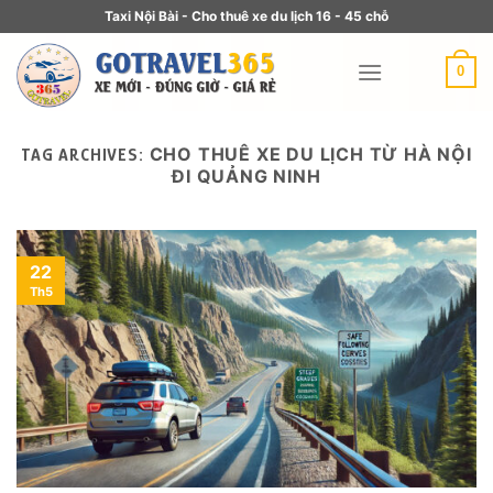
Taxi Nội Bài - Cho thuê xe du lịch 16 - 45 chỗ
0
CHO THUÊ XE DU LỊCH TỪ HÀ NỘI
TAG ARCHIVES:
ĐI QUẢNG NINH
22
Th5