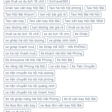
giá thuê xe du lịch 16 chỗ
Gotravel365
Grab taxi sân bay Nội Bài
Taxi hà nội hải phòng
Taxi Nội Bài
Taxi Nội Bài Airport
taxi nội bài giá rẻ
Taxi Nội Bài Hà Nội
Taxi sân bay
Taxi sân bay Nội Bài
Taxi sân bay Nội Bài 180k
taxi đường dài
taxi đường dài giá rẻ
thuê xe du lịch
thuê xe du lịch 16 chỗ
xe du lich 16 cho
Xe Ghép
xe ghép hà nội hải dương
xe ghép ninh bình
xe ghép thanh hoá
Xe Ghép HÀ NỘI – HẢI PHÒNG
xe hà nội thanh hoá
Xe khách Hà Nội Hải Phòng
Xe limousine Hà Nội Hải Phòng
Xe Nội Bài
Xe riêng Hải Phòng Hà Nội
xe sân bay
Xe Tiện Chuyến
xe tiện chuyến hà nội hải dương
xe tiện chuyến hà nội hải phòng
xe tiện chuyến hà nội quảng ninh
xe tiện chuyến hà nội thanh hóa
Xe tải ghép hàng Hà Nội Hải Phòng
Xe đi sân bay Nội Bài
Xe đưa đón sân bay
xe đưa đón sân bay Nội Bài
đặt xe đi nội bài