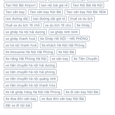
Taxi Nội Bài Airport
taxi nội bài giá rẻ
Taxi Nội Bài Hà Nội
Taxi sân bay
Taxi sân bay Nội Bài
Taxi sân bay Nội Bài 180k
taxi đường dài
taxi đường dài giá rẻ
thuê xe du lịch
thuê xe du lịch 16 chỗ
xe du lich 16 cho
Xe Ghép
xe ghép hà nội hải dương
xe ghép ninh bình
xe ghép thanh hoá
Xe Ghép HÀ NỘI – HẢI PHÒNG
xe hà nội thanh hoá
Xe khách Hà Nội Hải Phòng
Xe limousine Hà Nội Hải Phòng
Xe Nội Bài
Xe riêng Hải Phòng Hà Nội
xe sân bay
Xe Tiện Chuyến
xe tiện chuyến hà nội hải dương
xe tiện chuyến hà nội hải phòng
xe tiện chuyến hà nội quảng ninh
xe tiện chuyến hà nội thanh hóa
Xe tải ghép hàng Hà Nội Hải Phòng
Xe đi sân bay Nội Bài
Xe đưa đón sân bay
xe đưa đón sân bay Nội Bài
đặt xe đi nội bài