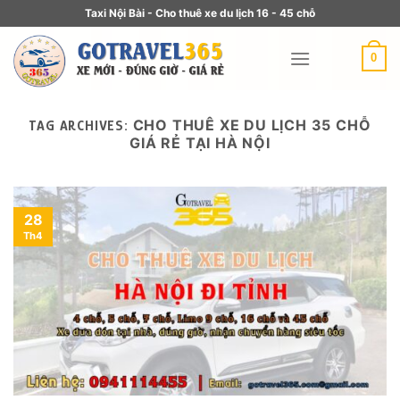
Taxi Nội Bài - Cho thuê xe du lịch 16 - 45 chỗ
0
CHO THUÊ XE DU LỊCH 35 CHỖ
TAG ARCHIVES:
GIÁ RẺ TẠI HÀ NỘI
28
Th4