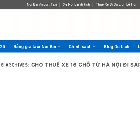
Noi Bai Airport Taxi
Xe Nội bài đi tỉnh
Thuê Xe Đi Du Lịch Lễ Hội
025
Bảng giá taxi Nội Bài
Chính sách
Blog Du Lịch
L
CHO THUÊ XE 16 CHỖ TỪ HÀ NỘI ĐI SA
AG ARCHIVES: