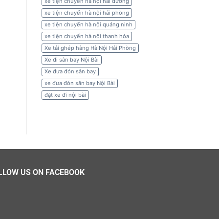
xe tiện chuyến hà nội hải dương
xe tiện chuyến hà nội hải phòng
xe tiện chuyến hà nội quảng ninh
xe tiện chuyến hà nội thanh hóa
Xe tải ghép hàng Hà Nội Hải Phòng
Xe đi sân bay Nội Bài
Xe đưa đón sân bay
xe đưa đón sân bay Nội Bài
đặt xe đi nội bài
LLOW US ON FACEBOOK