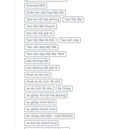
Gotravel365
Grab taxi sân bay Nội Bài
Taxi hà nội hải phòng
Taxi Nội Bài
Taxi Nội Bài Airport
taxi nội bài giá rẻ
Taxi Nội Bài Hà Nội
Taxi sân bay
Taxi sân bay Nội Bài
Taxi sân bay Nội Bài 180k
taxi đường dài
taxi đường dài giá rẻ
thuê xe du lịch
thuê xe du lịch 16 chỗ
xe du lich 16 cho
Xe Ghép
xe ghép hà nội hải dương
xe ghép ninh bình
xe ghép thanh hoá
Xe Ghép HÀ NỘI – HẢI PHÒNG
xe hà nội thanh hoá