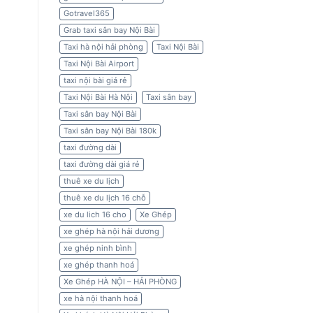
Gotravel365
Grab taxi sân bay Nội Bài
Taxi hà nội hải phòng
Taxi Nội Bài
Taxi Nội Bài Airport
taxi nội bài giá rẻ
Taxi Nội Bài Hà Nội
Taxi sân bay
Taxi sân bay Nội Bài
Taxi sân bay Nội Bài 180k
taxi đường dài
taxi đường dài giá rẻ
thuê xe du lịch
thuê xe du lịch 16 chỗ
xe du lich 16 cho
Xe Ghép
xe ghép hà nội hải dương
xe ghép ninh bình
xe ghép thanh hoá
Xe Ghép HÀ NỘI – HẢI PHÒNG
xe hà nội thanh hoá