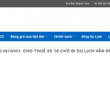
Noi Bai Airport Taxi
Xe Nội bài đi
025
Bảng giá taxi Nội Bài
Chính sách
Blog Du Lịch
L
CHO THUÊ XE 16 CHỖ ĐI DU LỊCH VÂN 
G ARCHIVES: