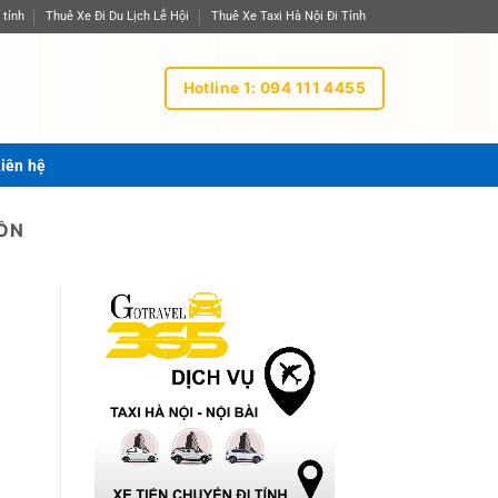
 tỉnh
Thuê Xe Đi Du Lịch Lễ Hội
Thuê Xe Taxi Hà Nội Đi Tỉnh
Hotline 1: 094 111 4455
iên hệ
ĐỒN