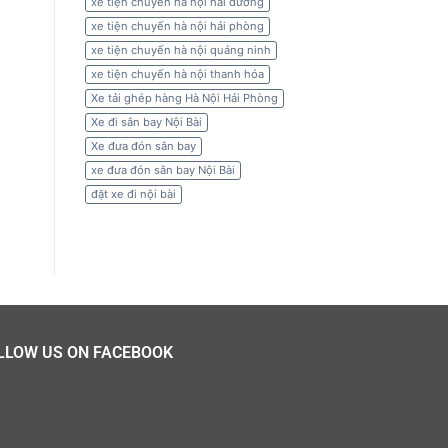
xe tiện chuyến hà nội hải dương
xe tiện chuyến hà nội hải phòng
xe tiện chuyến hà nội quảng ninh
xe tiện chuyến hà nội thanh hóa
Xe tải ghép hàng Hà Nội Hải Phòng
Xe đi sân bay Nội Bài
Xe đưa đón sân bay
xe đưa đón sân bay Nội Bài
đặt xe đi nội bài
LLOW US ON FACEBOOK