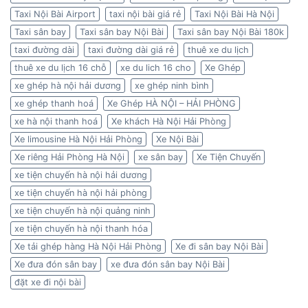
Taxi Nội Bài Airport
taxi nội bài giá rẻ
Taxi Nội Bài Hà Nội
Taxi sân bay
Taxi sân bay Nội Bài
Taxi sân bay Nội Bài 180k
taxi đường dài
taxi đường dài giá rẻ
thuê xe du lịch
thuê xe du lịch 16 chỗ
xe du lich 16 cho
Xe Ghép
xe ghép hà nội hải dương
xe ghép ninh bình
xe ghép thanh hoá
Xe Ghép HÀ NỘI – HẢI PHÒNG
xe hà nội thanh hoá
Xe khách Hà Nội Hải Phòng
Xe limousine Hà Nội Hải Phòng
Xe Nội Bài
Xe riêng Hải Phòng Hà Nội
xe sân bay
Xe Tiện Chuyến
xe tiện chuyến hà nội hải dương
xe tiện chuyến hà nội hải phòng
xe tiện chuyến hà nội quảng ninh
xe tiện chuyến hà nội thanh hóa
Xe tải ghép hàng Hà Nội Hải Phòng
Xe đi sân bay Nội Bài
Xe đưa đón sân bay
xe đưa đón sân bay Nội Bài
đặt xe đi nội bài