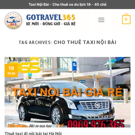
Taxi Nội Bài - Cho thuê xe du lịch 16 - 45 chỗ
0
CHO THUÊ TAXI NỘI BÀI
TAG ARCHIVES:
19
Th10
Thuê taxi đi nội bài tại Hà Nội