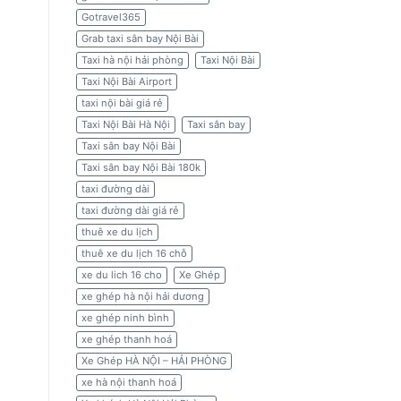
Gotravel365
Grab taxi sân bay Nội Bài
Taxi hà nội hải phòng
Taxi Nội Bài
Taxi Nội Bài Airport
taxi nội bài giá rẻ
Taxi Nội Bài Hà Nội
Taxi sân bay
Taxi sân bay Nội Bài
Taxi sân bay Nội Bài 180k
taxi đường dài
taxi đường dài giá rẻ
thuê xe du lịch
thuê xe du lịch 16 chỗ
xe du lich 16 cho
Xe Ghép
xe ghép hà nội hải dương
xe ghép ninh bình
xe ghép thanh hoá
Xe Ghép HÀ NỘI – HẢI PHÒNG
xe hà nội thanh hoá