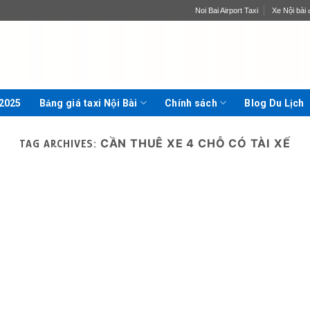
Noi Bai Airport Taxi
Xe Nội bài đ
 2025
Bảng giá taxi Nội Bài
Chính sách
Blog Du Lịch
CẦN THUÊ XE 4 CHỖ CÓ TÀI XẾ
TAG ARCHIVES: