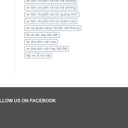
xe tiện chuyến hà nội hải dương
xe tiện chuyến hà nội hải phòng
xe tiện chuyến hà nội quảng ninh
xe tiện chuyến hà nội thanh hóa
Xe tải ghép hàng Hà Nội Hải Phòng
Xe đi sân bay Nội Bài
Xe đưa đón sân bay
xe đưa đón sân bay Nội Bài
đặt xe đi nội bài
LLOW US ON FACEBOOK