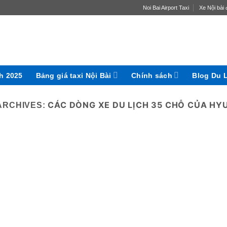
Noi Bai Airport Taxi
Xe Nội bài đ
ch 2025
Bảng giá taxi Nội Bài
Chính sách
Blog Du 
CÁC DÒNG XE DU LỊCH 35 CHỖ CỦA HY
ARCHIVES: