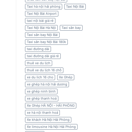
Taxi hà nội hải phòng
Taxi Nội Bài
Taxi Nội Bài Airport
taxi nội bài giá rẻ
Taxi Nội Bài Hà Nội
Taxi sân bay
Taxi sân bay Nội Bài
Taxi sân bay Nội Bài 180k
taxi đường dài
taxi đường dài giá rẻ
thuê xe du lịch
thuê xe du lịch 16 chỗ
xe du lich 16 cho
Xe Ghép
xe ghép hà nội hải dương
xe ghép ninh bình
xe ghép thanh hoá
Xe Ghép HÀ NỘI – HẢI PHÒNG
xe hà nội thanh hoá
Xe khách Hà Nội Hải Phòng
Xe limousine Hà Nội Hải Phòng