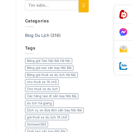
Categories
Blog Du Lịch
(316)
Tags
Bảng giá Taxi Nội Bài Hà Nội
Bảng giá taxi sân bay Nội Bài
Bảng giá thuê xe du lịch Hà Nội
cho thuê xe 16 chỗ
Cho thuê xe du lịch
Các hãng taxi đi sân bay Nội Bài
du lịch hà giang
Dịch vụ xe đưa đón sân bay Nội Bài
giá thuê xe du lịch 16 chỗ
Gotravel365
Grab taxi sân bay Nội Bài