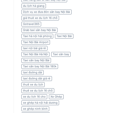
du lịch hà giang
Dịch vụ xe đưa đón sân bay Nội Bài
giá thuê xe du lịch 16 chỗ
Gotravel365
Grab taxi sân bay Nội Bài
Taxi hà nội hải phòng
Taxi Nội Bài
Taxi Nội Bài Airport
taxi nội bài giá rẻ
Taxi Nội Bài Hà Nội
Taxi sân bay
Taxi sân bay Nội Bài
Taxi sân bay Nội Bài 180k
taxi đường dài
taxi đường dài giá rẻ
thuê xe du lịch
thuê xe du lịch 16 chỗ
xe du lich 16 cho
Xe Ghép
xe ghép hà nội hải dương
xe ghép ninh bình