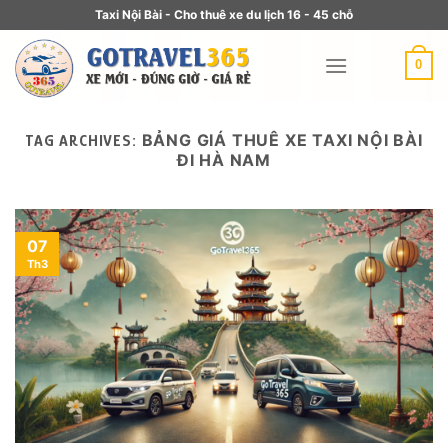
Taxi Nội Bài - Cho thuê xe du lịch 16 - 45 chỗ
0
BẢNG GIÁ THUÊ XE TAXI NỘI BÀI
TAG ARCHIVES:
ĐI HÀ NAM
07
Th3