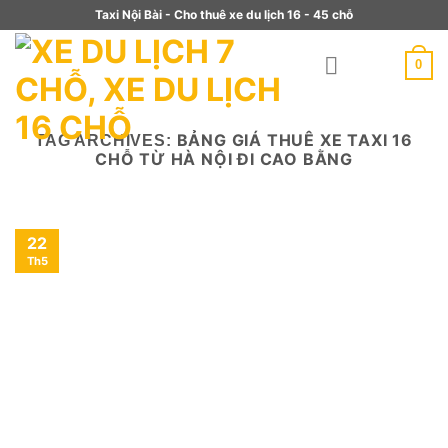
Skip
Taxi Nội Bài - Cho thuê xe du lịch 16 - 45 chỗ
to
content
0
BẢNG GIÁ THUÊ XE TAXI 16
TAG ARCHIVES:
CHỖ TỪ HÀ NỘI ĐI CAO BẰNG
22
Th5