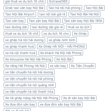
giá thuê xe du lịch 16 chỗ
Gotravel365
Grab taxi sân bay Nội Bài
Taxi hà nội hải phòng
Taxi Nội Bài
Taxi Nội Bài Airport
taxi nội bài giá rẻ
Taxi Nội Bài Hà Nội
Taxi sân bay
Taxi sân bay Nội Bài
Taxi sân bay Nội Bài 180k
taxi đường dài
taxi đường dài giá rẻ
thuê xe du lịch
thuê xe du lịch 16 chỗ
xe du lich 16 cho
Xe Ghép
xe ghép hà nội hải dương
xe ghép ninh bình
xe ghép thanh hoá
Xe Ghép HÀ NỘI – HẢI PHÒNG
xe hà nội thanh hoá
Xe khách Hà Nội Hải Phòng
Xe limousine Hà Nội Hải Phòng
Xe Nội Bài
Xe riêng Hải Phòng Hà Nội
xe sân bay
Xe Tiện Chuyến
xe tiện chuyến hà nội hải dương
xe tiện chuyến hà nội hải phòng
xe tiện chuyến hà nội quảng ninh
xe tiện chuyến hà nội thanh hóa
Xe tải ghép hàng Hà Nội Hải Phòng
Xe đi sân bay Nội Bài
Xe đưa đón sân bay
xe đưa đón sân bay Nội Bài
đặt xe đi nội bài