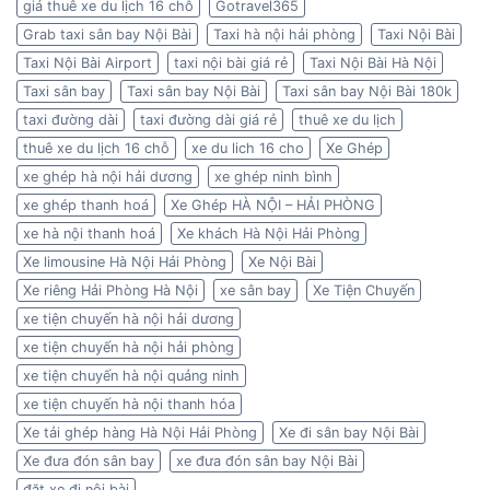
giá thuê xe du lịch 16 chỗ
Gotravel365
Grab taxi sân bay Nội Bài
Taxi hà nội hải phòng
Taxi Nội Bài
Taxi Nội Bài Airport
taxi nội bài giá rẻ
Taxi Nội Bài Hà Nội
Taxi sân bay
Taxi sân bay Nội Bài
Taxi sân bay Nội Bài 180k
taxi đường dài
taxi đường dài giá rẻ
thuê xe du lịch
thuê xe du lịch 16 chỗ
xe du lich 16 cho
Xe Ghép
xe ghép hà nội hải dương
xe ghép ninh bình
xe ghép thanh hoá
Xe Ghép HÀ NỘI – HẢI PHÒNG
xe hà nội thanh hoá
Xe khách Hà Nội Hải Phòng
Xe limousine Hà Nội Hải Phòng
Xe Nội Bài
Xe riêng Hải Phòng Hà Nội
xe sân bay
Xe Tiện Chuyến
xe tiện chuyến hà nội hải dương
xe tiện chuyến hà nội hải phòng
xe tiện chuyến hà nội quảng ninh
xe tiện chuyến hà nội thanh hóa
Xe tải ghép hàng Hà Nội Hải Phòng
Xe đi sân bay Nội Bài
Xe đưa đón sân bay
xe đưa đón sân bay Nội Bài
đặt xe đi nội bài