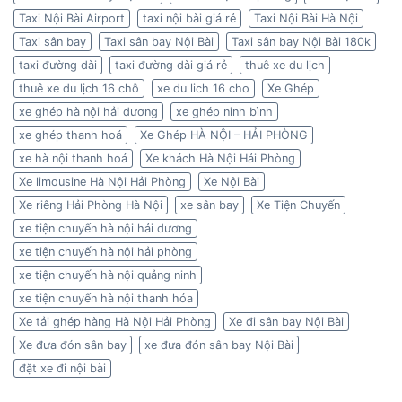
Taxi Nội Bài Airport
taxi nội bài giá rẻ
Taxi Nội Bài Hà Nội
Taxi sân bay
Taxi sân bay Nội Bài
Taxi sân bay Nội Bài 180k
taxi đường dài
taxi đường dài giá rẻ
thuê xe du lịch
thuê xe du lịch 16 chỗ
xe du lich 16 cho
Xe Ghép
xe ghép hà nội hải dương
xe ghép ninh bình
xe ghép thanh hoá
Xe Ghép HÀ NỘI – HẢI PHÒNG
xe hà nội thanh hoá
Xe khách Hà Nội Hải Phòng
Xe limousine Hà Nội Hải Phòng
Xe Nội Bài
Xe riêng Hải Phòng Hà Nội
xe sân bay
Xe Tiện Chuyến
xe tiện chuyến hà nội hải dương
xe tiện chuyến hà nội hải phòng
xe tiện chuyến hà nội quảng ninh
xe tiện chuyến hà nội thanh hóa
Xe tải ghép hàng Hà Nội Hải Phòng
Xe đi sân bay Nội Bài
Xe đưa đón sân bay
xe đưa đón sân bay Nội Bài
đặt xe đi nội bài