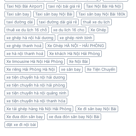
Taxi Nội Bài Airport
taxi nội bài giá rẻ
Taxi Nội Bài Hà Nội
Taxi sân bay
Taxi sân bay Nội Bài
Taxi sân bay Nội Bài 180k
taxi đường dài
taxi đường dài giá rẻ
thuê xe du lịch
thuê xe du lịch 16 chỗ
xe du lich 16 cho
Xe Ghép
xe ghép hà nội hải dương
xe ghép ninh bình
xe ghép thanh hoá
Xe Ghép HÀ NỘI – HẢI PHÒNG
xe hà nội thanh hoá
Xe khách Hà Nội Hải Phòng
Xe limousine Hà Nội Hải Phòng
Xe Nội Bài
Xe riêng Hải Phòng Hà Nội
xe sân bay
Xe Tiện Chuyến
xe tiện chuyến hà nội hải dương
xe tiện chuyến hà nội hải phòng
xe tiện chuyến hà nội quảng ninh
xe tiện chuyến hà nội thanh hóa
Xe tải ghép hàng Hà Nội Hải Phòng
Xe đi sân bay Nội Bài
Xe đưa đón sân bay
xe đưa đón sân bay Nội Bài
đặt xe đi nội bài