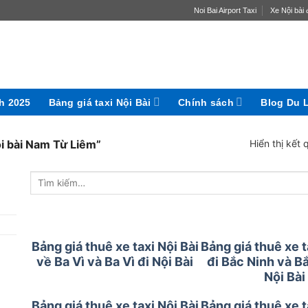
Noi Bai Airport Taxi
Xe Nội bài đ
ch 2025
Bảng giá taxi Nội Bài
Chính sách
Blog Du 
i bài Nam Từ Liêm”
Hiển thị kết
Bảng giá thuê xe taxi Nội Bài
Bảng giá thuê xe t
về Ba Vì và Ba Vì đi Nội Bài
đi Bắc Ninh và B
Nội Bài
Bảng giá thuê xe taxi Nội Bài
Bảng giá thuê xe t