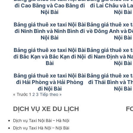
đi Cao Bằng và Cao Bằng đi
đi Lai Châu và La
Nội Bài
Nội Bài
Bảng giá thuê xe taxi Nội Bài
Bảng giá thuê xe t
đi Ninh Bình và Ninh Bình đi
về Đông Anh và Đ
Nội Bài
Nội Bài
Bảng giá thuê xe taxi Nội Bài
Bảng giá thuê xe t
đi Bắc Kạn và Bắc Kạn đi Nội
đi Nam Định và N
Bài
Nội Bài
Bảng giá thuê xe taxi Nội Bài
Bảng giá thuê xe t
đi Hải Phòng và Hải Phòng
đi Thái Bình và Th
đi Nội Bài
Nội Bài
« Trước
1
2
3
Tiếp theo »
DỊCH VỤ XE DU LỊCH
F
Dịch vụ Taxi Nội Bài – Hà Nội
Dịch vụ Taxi Hà Nội – Nội Bài