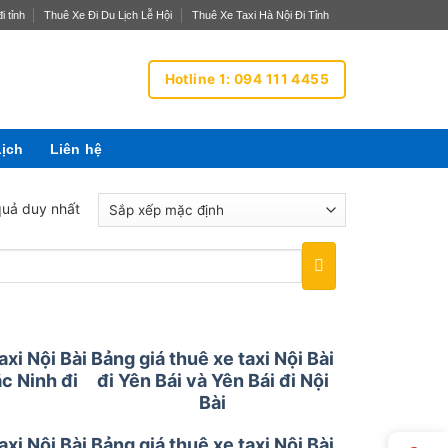
i tỉnh
Thuê Xe Đi Du Lịch Lễ Hội
Thuê Xe Taxi Hà Nội Đi Tỉnh
Hotline 1: 094 111 4455
Lịch
Liên hệ
 quả duy nhất
axi Nội Bài
Bảng giá thuê xe taxi Nội Bài
ắc Ninh đi
đi Yên Bái và Yên Bái đi Nội
Bài
axi Nội Bài
Bảng giá thuê xe taxi Nội Bài