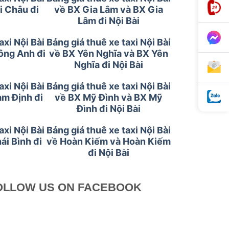
i Châu đi
về BX Gia Lâm và BX Gia
Lâm đi Nội Bài
axi Nội Bài
Bảng giá thuê xe taxi Nội Bài
ông Anh đi
về BX Yên Nghĩa và BX Yên
Nghĩa đi Nội Bài
axi Nội Bài
Bảng giá thuê xe taxi Nội Bài
am Định đi
về BX Mỹ Đình và BX Mỹ
Đình đi Nội Bài
axi Nội Bài
Bảng giá thuê xe taxi Nội Bài
ái Bình đi
về Hoàn Kiếm và Hoàn Kiếm
đi Nội Bài
OLLOW US ON FACEBOOK