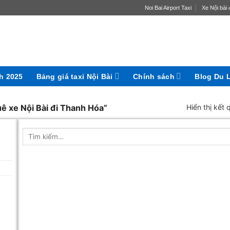
Noi Bai Airport Taxi
Xe Nội bài đ
ch 2025
Bảng giá taxi Nội Bài
Chính sách
Blog Du 
ê xe Nội Bài đi Thanh Hóa”
Hiển thị kết