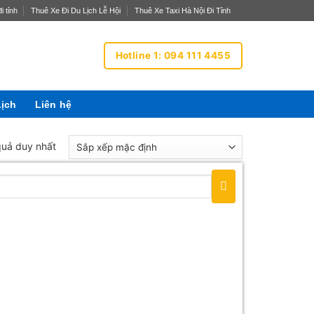
i tỉnh
Thuê Xe Đi Du Lịch Lễ Hội
Thuê Xe Taxi Hà Nội Đi Tỉnh
Hotline 1: 094 111 4455
Lịch
Liên hệ
 quả duy nhất